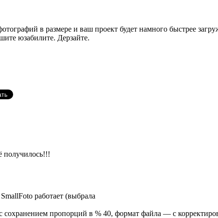
отографий в размере и ваш проект будет намного быстрее загруж
шите юзабилите. Дерзайте.
ё получилось!!!
SmallFoto работает (выбрала
с сохранением пропорций в % 40, формат файла — с корректиров