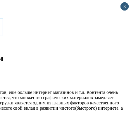
×
×
и
в, еще больше интернет-магазинов и т.д. Контента очень
ется, что множество графических материалов замедляет
загрузки является одним из главных факторов качественного
сете свой вклад в развитии чистого(быстрого) интернета, а