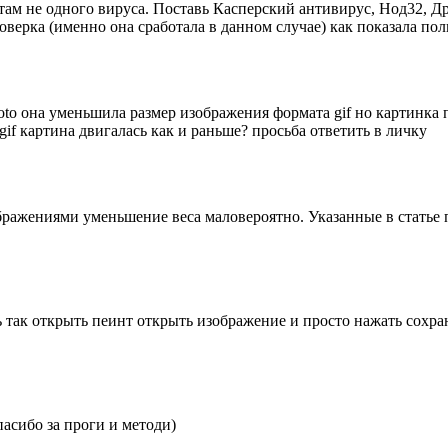
 там не одного вируса. Поставь Касперский антивирус, Нод32, Д
оверка (именно она сработала в данном случае) как показала по
oto она уменьшила размер изображения формата gif но картинка п
if картина двигалась как и раньше? просьба ответить в личку
ажениями уменьшение веса маловероятно. Указанные в статье 
так открыть пеинт открыть изображение и просто нажать сохран
пасибо за проги и методи)