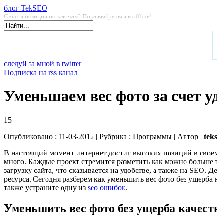
блог TekSEO
Снятся позиции по ключам? Пора выбраться в offline!
следуй за мной в
twitter
Подписка на
rss
канал
Уменьшаем вес фото за счет 
15
Опубликовано : 11-03-2012 | Рубрика :
Программы
| Автор :
tek
В настоящий момент интернет достиг высоких позиций в своем
много. Каждые проект стремится разметить как можно больше 
загрузку сайта, что сказывается на удобстве, а также на SEO. 
ресурса. Сегодня разберем как уменьшить вес фото без ущерба
также устраните одну из
seo ошибок
.
Уменьшить вес фото без ущерба качест