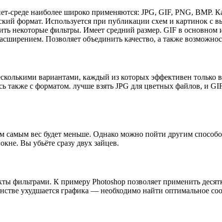
ет-среде наиболее широко применяются: JPG, GIF, PNG, BMP. К
ский формат. Используется при публикации схем и картинок с 
нить некоторые фильтры. Имеет средний размер. GIF в основном
сширением. Позволяет объединить качество, а также возможнос
колькими вариантами, каждый из которых эффективен только в 
ь также с форматом. лучше взять JPG для цветных файлов, и GI
 самым вес будет меньше. Однако можно пойти другим способом
кне. Вы убьёте сразу двух зайцев.
ты фильтрами. К примеру Photoshop позволяет применить деся
инстве ухудшается графика — необходимо найти оптимальное со