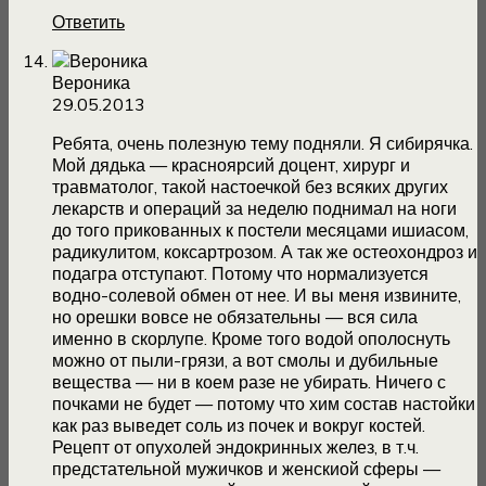
Ответить
Вероника
29.05.2013
Ребята, очень полезную тему подняли. Я сибирячка.
Мой дядька — красноярсий доцент, хирург и
травматолог, такой настоечкой без всяких других
лекарств и операций за неделю поднимал на ноги
до того прикованных к постели месяцами ишиасом,
радикулитом, коксартрозом. А так же остеохондроз и
подагра отступают. Потому что нормализуется
водно-солевой обмен от нее. И вы меня извините,
но орешки вовсе не обязательны — вся сила
именно в скорлупе. Кроме того водой ополоснуть
можно от пыли-грязи, а вот смолы и дубильные
вещества — ни в коем разе не убирать. Ничего с
почками не будет — потому что хим состав настойки
как раз выведет соль из почек и вокруг костей.
Рецепт от опухолей эндокринных желез, в т.ч.
предстательной мужичков и женскиой сферы —