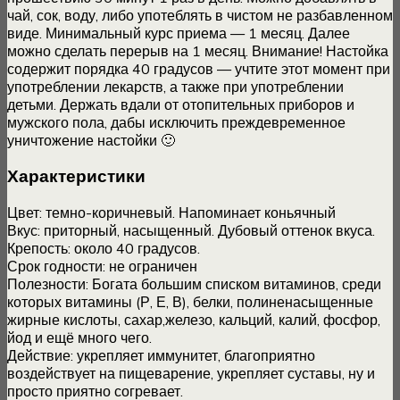
чай, сок, воду, либо употеблять в чистом не разбавленном
виде. Минимальный курс приема — 1 месяц. Далее
можно сделать перерыв на 1 месяц. Внимание! Настойка
содержит порядка 40 градусов — учтите этот момент при
употреблении лекарств, а также при употреблении
детьми. Держать вдали от отопительных приборов и
мужского пола, дабы исключить преждевременное
уничтожение настойки 🙂
Характеристики
Цвет: темно-коричневый. Напоминает коньячный
Вкус: приторный, насыщенный. Дубовый оттенок вкуса.
Крепость: около 40 градусов.
Срок годности: не ограничен
Полезности: Богата большим списком витаминов, среди
которых витамины (Р, Е, В), белки, полиненасыщенные
жирные кислоты, сахар,железо, кальций, калий, фосфор,
йод и ещё много чего.
Действие: укрепляет иммунитет, благоприятно
воздействует на пищеварение, укрепляет суставы, ну и
просто приятно согревает.