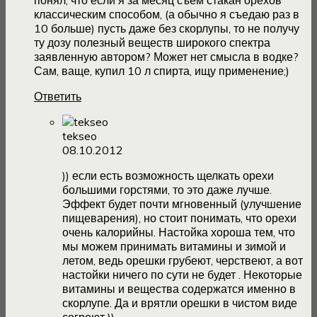
понял, что если я за месяц съем стакан орехов
классическим способом, (а обычно я съедаю раз в
10 больше) пусть даже без скорлупы, то не получу
ту дозу полезный веществ широкого спектра
заявленную автором? Может нет смысла в водке?
Сам, ваще, купил 10 л спирта, ищу применение;)
Ответить
tekseo
08.10.2012
)) если есть возможность щелкать орехи
большими горстями, то это даже лучше.
Эффект будет почти мгновенный (улучшение
пищеварения), но стоит понимать, что орехи
очень калорийны. Настойка хороша тем, что
мы можем принимать витамины и зимой и
летом, ведь орешки грубеют, черствеют, а вот
настойки ничего по сути не будет . Некоторые
витамины и вещества содержатся именно в
скорлупе. Да и врятли орешки в чистом виде