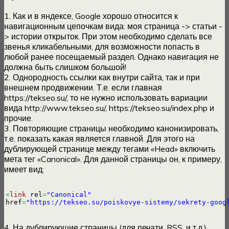
1. Как и в яндексе, Google хорошо относится к
навигационным цепочкам вида: моя страница -> статьи -
> истории открыток. При этом необходимо сделать все
звенья кликабельными, для возможности попасть в
любой ранее посещаемый раздел. Однако навигация не
должна быть слишком большой!
2. Однородность ссылки как внутри сайта, так и при
внешнем продвижении. Т.е. если главная
https://tekseo.su/, то не нужно использовать вариации
вида http://www.tekseo.su/, https://tekseo.su/index.php и
прочие.
3. Повторяющие страницы необходимо канонизировать,
т.е. показать какая является главной. Для этого на
дублирующей странице между тегами «Head» включить
мета тег «Canonical». Для данной страницы он, к примеру,
имеет вид:
<
link
 rel
=
"Canonical"
href
=
"https://tekseo.su/poiskovye-sistemy/sekrety-goog
4. На дублирующие страницы (для печати, RSS, и т.д.)