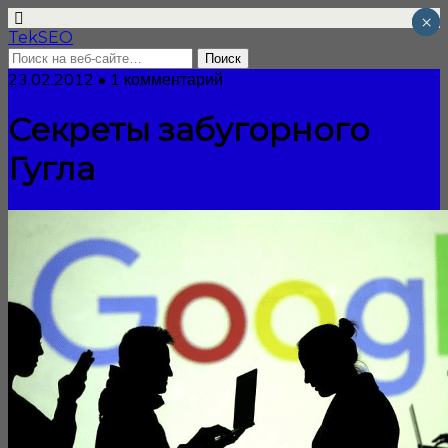
×
×
TekSEO
23.02.2012 • 1 комментарий
Секреты забугорного
Гугла