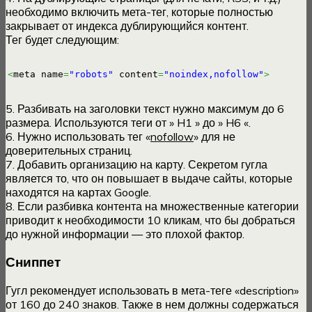
необходимо включить мета-тег, которые полностью
закрывает от индекса дублирующийся контент.
Тег будет следующим:
<
meta name
=
"robots"
 content
=
"noindex,nofollow"
>
5. Разбивать на заголовки текст нужно максимум до 6
размера. Используются теги от » H1 » до » H6 «.
6. Нужно использовать тег «
nofollow
» для не
доверительных страниц.
7. Добавить организацию на карту. Секретом гугла
является то, что он повышает в выдаче сайты, которые
находятся на картах Google.
8. Если разбивка контента на множественные категории
приводит к необходимости 10 кликам, что бы добраться
до нужной информации — это плохой фактор.
Сниппет
Гугл рекомендует использовать в мета-теге «description»
от 160 до 240 знаков. Также в нем должны содержаться