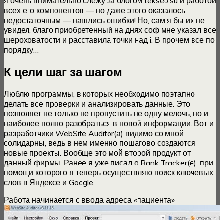
я очень внимательно слежу за блогом tekseo.su и работой
всех его компонентов — но даже этого оказалось
недостаточным — нашлись ошибки! Но, сам я бы их не
увидел, благо приобретенный на днях соф мне указал все
шероховатости и расставила точки над i. В прочем все по
порядку…
К цели шаг за шагом
Люблю программы, в которых необходимо поэтапно
делать все проверки и анализировать данные. Это
позволяет не только не пропустить не одну мелочь, но и
наиболее полно разобраться в новой информации. Вот и
разработчики WebSite Auditor(а) видимо со мной
солидарны, ведь в нем именно пошагово создаются
новые проекты. Вообще это мой второй продукт от
данный фирмы. Ранее я уже писал о Rank Tracker(е), при
помощи которого я теперь осуществляю
поиск ключевых
слов в Яндексе и Google
.
Работа начинается с ввода адреса «пациента»