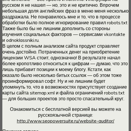
русском я не нашел — но, это и не критично. Впрочем
небольшая доля английских фраз в меню меня несколько
раздражала. Не понравилось мне и то, что в процессе
обработки было полное игнорирование правил robots.txt
Также было бы не лишним дополнить со стороны
изучения социальных факторов — сервисами vkontakte
и odnoklassniki.ru.
В целом с полным анализом сайта продукт справляет
очень достойно. Потраченных денег на приобретение
лицензии WSA стоит, однозначно! В результате начал
более кропотливо относиться к цифрам — думаю, что это
лишь прибавит позиции к моему блогу. Кстати, как
оказало было несколько битых ссылок — об этом тоже
проинформировал софт. Ну и не лишним будет
упомянуть то, что в возможностях присутствует создание
карты сайта sitemap.xml и файла ограничений robots.txt
— для больших проектов это просто спасательный круг.
Ознакомиться с бесплатной версией вы можете на
русскоязычной странице:
http://www.seopowersuite.ru/website-auditor/